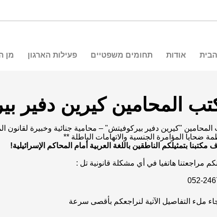
הבית
אודות
תחומים משפטיים
פעילות הארגון
מן ה
تب المحامين كيرين دفير بي
المحامين "كيرين دفير بيركوفيتش" – محامية جنائية وخبيرة لقانون ال
مة ضحايا المؤامرة الجنسية والاتهامات الباطلة **
مكتبنا بتمثيلكم الناطقين باللغة العربية أمام المحاكم الإسرائيلية!
كم مراجعتنا هاتفيا في أي مشكلة قانونية تل :
052-246
جاء ملء التفاصيل الآتية لنراجعكم بأقصى سرعة