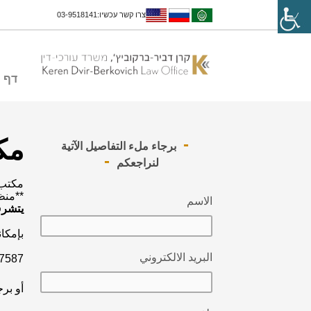
צרו קשר עכשיו:03-9518141
דף 
مك
برجاء ملء التفاصيل الآتية
لنراجعكم
مكتب 
**منظ
الاسم
يتشرف 
بإمكان
البريد الالكتروني
7587
أو بر