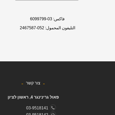
فاكس: 03-6099799
التليفون المحمول:
052-2467587
צור קשר
פאול גרינינגר 4, ראשון לציון
03-9518141
03-9518142